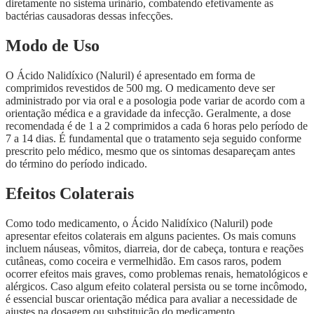
diretamente no sistema urinário, combatendo efetivamente as
bactérias causadoras dessas infecções.
Modo de Uso
O Ácido Nalidíxico (Naluril) é apresentado em forma de
comprimidos revestidos de 500 mg. O medicamento deve ser
administrado por via oral e a posologia pode variar de acordo com a
orientação médica e a gravidade da infecção. Geralmente, a dose
recomendada é de 1 a 2 comprimidos a cada 6 horas pelo período de
7 a 14 dias. É fundamental que o tratamento seja seguido conforme
prescrito pelo médico, mesmo que os sintomas desapareçam antes
do término do período indicado.
Efeitos Colaterais
Como todo medicamento, o Ácido Nalidíxico (Naluril) pode
apresentar efeitos colaterais em alguns pacientes. Os mais comuns
incluem náuseas, vômitos, diarreia, dor de cabeça, tontura e reações
cutâneas, como coceira e vermelhidão. Em casos raros, podem
ocorrer efeitos mais graves, como problemas renais, hematológicos e
alérgicos. Caso algum efeito colateral persista ou se torne incômodo,
é essencial buscar orientação médica para avaliar a necessidade de
ajustes na dosagem ou substituição do medicamento.