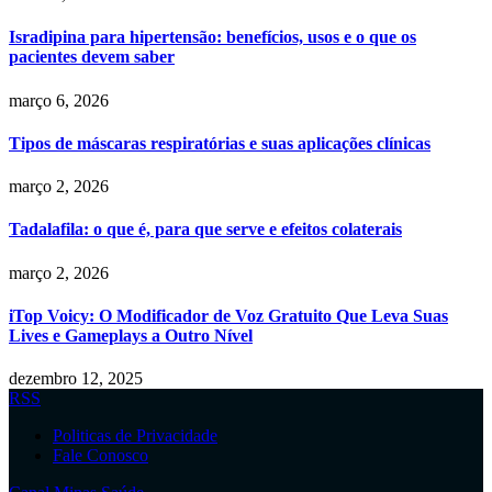
Isradipina para hipertensão: benefícios, usos e o que os
pacientes devem saber
março 6, 2026
Tipos de máscaras respiratórias e suas aplicações clínicas
março 2, 2026
Tadalafila: o que é, para que serve e efeitos colaterais
março 2, 2026
iTop Voicy: O Modificador de Voz Gratuito Que Leva Suas
Lives e Gameplays a Outro Nível
dezembro 12, 2025
RSS
Politicas de Privacidade
Fale Conosco