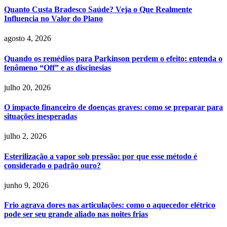
Quanto Custa Bradesco Saúde? Veja o Que Realmente
Influencia no Valor do Plano
agosto 4, 2026
Quando os remédios para Parkinson perdem o efeito: entenda o
fenômeno “Off” e as discinesias
julho 20, 2026
O impacto financeiro de doenças graves: como se preparar para
situações inesperadas
julho 2, 2026
Esterilização a vapor sob pressão: por que esse método é
considerado o padrão ouro?
junho 9, 2026
Frio agrava dores nas articulações: como o aquecedor elétrico
pode ser seu grande aliado nas noites frias