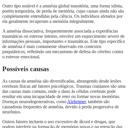
Outro tipo notável é a amnésia global transitória, uma forma súbita,
porém temporária, de perda de memória, cujas causas ainda não são
completamente entendidas pela ciência. Os indivíduos afetados por
ela geralmente recuperam a memória integralmente.
A amnésia dissociativa, frequentemente associada a experiências
traumáticas ou estresse intenso, envolve um esquecimento severo de
informações pessoais, importantes e traumáticas. Este tipo especifíco
de amnésia é mais comumente observado em contextos
psiquiátricos, refletindo um mecanismo de defesa do cérebro contra
o estresse emocional.
Possíveis causas
As causas da amnésia são diversificadas, abrangendo desde lesões
cerebrais físicas até fatores psicológicos. Traumas cranianos são uma
das causas mais comuns, onde o dano às células cerebrais pode
resultar em uma incapacidade de reter ou formar novas memórias.
Doenças neurodegenerativas, como
Alzheimer
, também são
causadoras frequentes de amnésia, devido à perda progressiva de
neurônios.
Outros fatores incluem o uso excessivo de álcool e drogas, que
podem interferir na formação de memórias novas e na retenção das