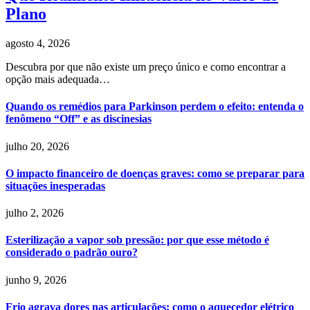
Plano
agosto 4, 2026
Descubra por que não existe um preço único e como encontrar a
opção mais adequada…
Quando os remédios para Parkinson perdem o efeito: entenda o
fenômeno “Off” e as discinesias
julho 20, 2026
O impacto financeiro de doenças graves: como se preparar para
situações inesperadas
julho 2, 2026
Esterilização a vapor sob pressão: por que esse método é
considerado o padrão ouro?
junho 9, 2026
Frio agrava dores nas articulações: como o aquecedor elétrico