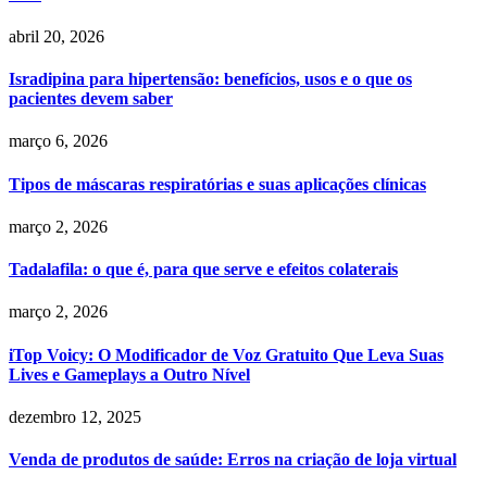
abril 20, 2026
Isradipina para hipertensão: benefícios, usos e o que os
pacientes devem saber
março 6, 2026
Tipos de máscaras respiratórias e suas aplicações clínicas
março 2, 2026
Tadalafila: o que é, para que serve e efeitos colaterais
março 2, 2026
iTop Voicy: O Modificador de Voz Gratuito Que Leva Suas
Lives e Gameplays a Outro Nível
dezembro 12, 2025
Venda de produtos de saúde: Erros na criação de loja virtual