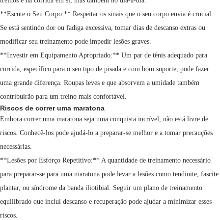
treinos e na corrida em si, mas também no dia-a-dia.
**Escute o Seu Corpo:** Respeitar os sinais que o seu corpo envia é crucial.
Se está sentindo dor ou fadiga excessiva, tomar dias de descanso extras ou
modificar seu treinamento pode impedir lesões graves.
**Investir em Equipamento Apropriado:** Um par de tênis adequado para
corrida, específico para o seu tipo de pisada e com bom suporte, pode fazer
uma grande diferença. Roupas leves e que absorvem a umidade também
contribuirão para um treino mais confortável.
Riscos de correr uma maratona
Embora correr uma maratona seja uma conquista incrível, não está livre de
riscos. Conhecê-los pode ajudá-lo a preparar-se melhor e a tomar precauções
necessárias.
**Lesões por Esforço Repetitivo:** A quantidade de treinamento necessário
para preparar-se para uma maratona pode levar a lesões como tendinite, fascite
plantar, ou síndrome da banda iliotibial. Seguir um plano de treinamento
equilibrado que inclui descanso e recuperação pode ajudar a minimizar esses
riscos.