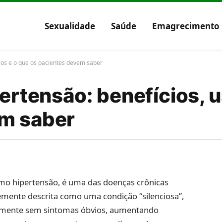
Sexualidade
Saúde
Emagrecimento
usos e o que os pacientes devem saber
pertensão: benefícios, 
em saber
mo hipertensão, é uma das doenças crônicas
ente descrita como uma condição “silenciosa”,
almente sem sintomas óbvios, aumentando