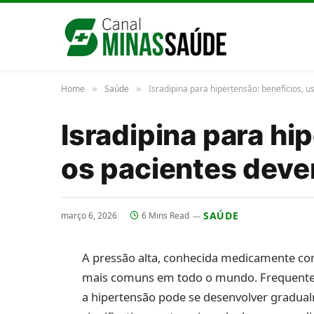
Home
Saúde
Isradipina para hipertensão: benefícios, 
»
»
Isradipina para hi
os pacientes dev
SAÚDE
março 6, 2026
6 Mins Read
A pressão alta, conhecida medicamente co
mais comuns em todo o mundo. Frequentem
a hipertensão pode se desenvolver gradu