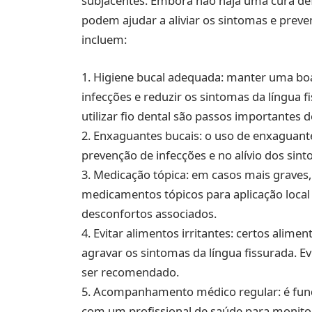
subjacentes. Embora não haja uma cura def
podem ajudar a aliviar os sintomas e prev
incluem:
1. Higiene bucal adequada: manter uma boa 
infecções e reduzir os sintomas da língua 
utilizar fio dental são passos importantes d
2. Enxaguantes bucais: o uso de enxaguante
prevenção de infecções e no alívio dos sin
3. Medicação tópica: em casos mais graves,
medicamentos tópicos para aplicação local n
desconfortos associados.
4. Evitar alimentos irritantes: certos alim
agravar os sintomas da língua fissurada. E
ser recomendado.
5. Acompanhamento médico regular: é f
com um profissional de saúde para monito