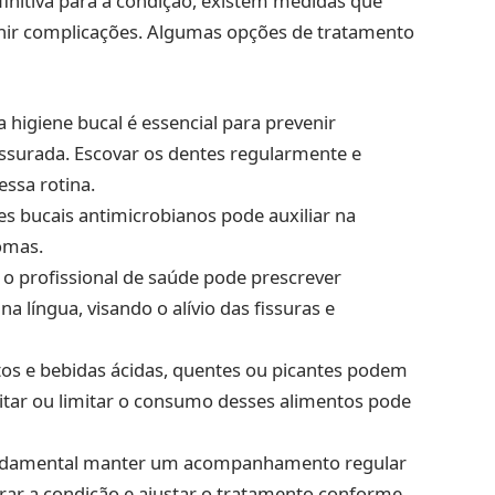
initiva para a condição, existem medidas que
enir complicações. Algumas opções de tratamento
higiene bucal é essencial para prevenir
fissurada. Escovar os dentes regularmente e
essa rotina.
s bucais antimicrobianos pode auxiliar na
tomas.
 o profissional de saúde pode prescrever
a língua, visando o alívio das fissuras e
entos e bebidas ácidas, quentes ou picantes podem
vitar ou limitar o consumo desses alimentos pode
undamental manter um acompanhamento regular
rar a condição e ajustar o tratamento conforme