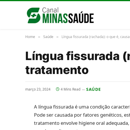
Home
Saúde
Língua fissurada (rachada): o que é, caus
»
»
Língua fissurada (
tratamento
SAÚDE
março 23, 2024
4 Mins Read
A língua fissurada é uma condição caracter
Pode ser causada por fatores genéticos, es
tratamento envolve higiene oral adequada, h