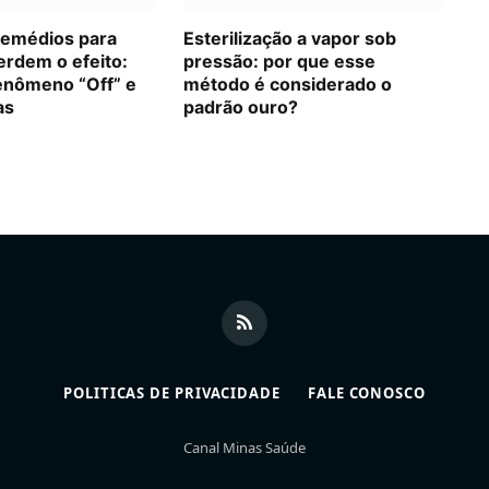
remédios para
Esterilização a vapor sob
erdem o efeito:
pressão: por que esse
enômeno “Off” e
método é considerado o
as
padrão ouro?
RSS
POLITICAS DE PRIVACIDADE
FALE CONOSCO
Canal Minas Saúde