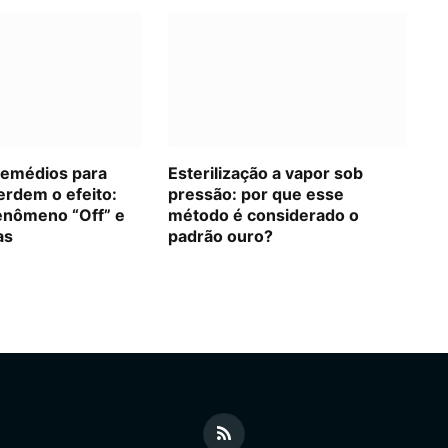
remédios para
Esterilização a vapor sob
erdem o efeito:
pressão: por que esse
enômeno “Off” e
método é considerado o
as
padrão ouro?
RSS