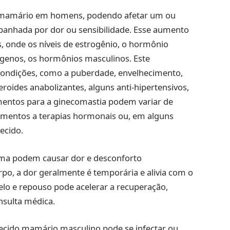
o mamário em homens, podendo afetar um ou
anhada por dor ou sensibilidade. Esse aumento
, onde os níveis de estrogênio, o hormônio
ógenos, os hormônios masculinos. Este
s condições, como a puberdade, envelhecimento,
roides anabolizantes, alguns anti-hipertensivos,
atamentos para a ginecomastia podem variar de
mentos a terapias hormonais ou, em alguns
ecido.
ama podem causar dor e desconforto
rpo, a dor geralmente é temporária e alivia com o
elo e repouso pode acelerar a recuperação,
sulta médica.
cido mamário masculino pode se infectar ou