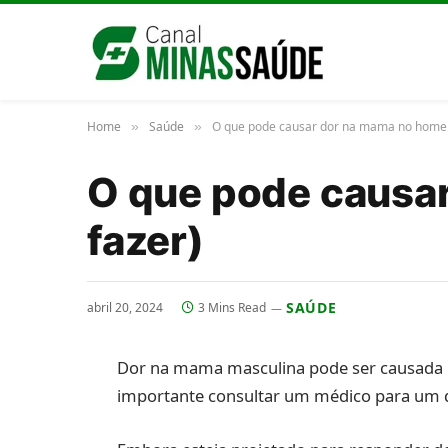
Home
Saúde
O que pode causar dor na mama no homem
»
»
O que pode causa
fazer)
SAÚDE
abril 20, 2024
3 Mins Read
Dor na mama masculina pode ser causada po
importante consultar um médico para um 