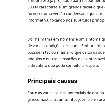
Embora esteja projetado para responder de
30000 caracteres é um grande desafio que 
fornecer uma versão condensada que abranj
informativa, focando nos subtítulos principa
—
Dor na mama em homens é um sintoma que 
de várias condições de saúde. Embora me
possuem tecido mamário que os torna suscet
nódulos e outras sensações desconfortávei
e discutir o que pode ser feito a respeito.
Principais causas
Entre as várias causas potenciais de dor
ginecomastia, trauma, infecções, e em rar