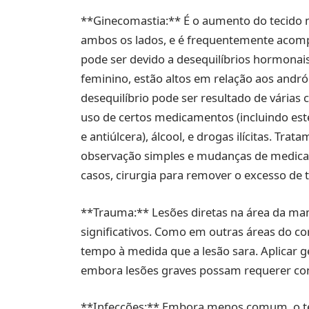
**Ginecomastia:** É o aumento do tecid
ambos os lados, e é frequentemente acomp
pode ser devido a desequilíbrios hormonais
feminino, estão altos em relação aos andr
desequilíbrio pode ser resultado de vária
uso de certos medicamentos (incluindo este
e antiúlcera), álcool, e drogas ilícitas. Tr
observação simples e mudanças de medica
casos, cirurgia para remover o excesso de t
**Trauma:** Lesões diretas na área da m
significativos. Como em outras áreas do co
tempo à medida que a lesão sara. Aplicar g
embora lesões graves possam requerer con
**Infecções:** Embora menos comum, o te