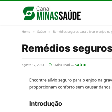
Home
Saúde
Remédios seguros para aliviar o enjoo na 
»
»
Remédios seguros p
SAÚDE
agosto 17, 2023
3 Mins Read
Encontre alívio seguro para o enjoo na grav
proporcionam conforto sem causar danos à
Introdução