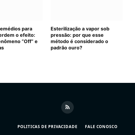
remédios para
Esterilização a vapor sob
erdem o efeito:
pressão: por que esse
enômeno “Off” e
método é considerado o
as
padrão ouro?
RSS
POLITICAS DE PRIVACIDADE
FALE CONOSCO