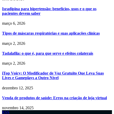
Isradipina para hipertensão: benefícios, usos e o que os
pacientes devem saber
março 6, 2026
Tipos de máscaras respiratórias e suas aplicações clínicas
março 2, 2026
Tadalafila: o que é, para que serve e efeitos colaterais
março 2, 2026
iTop Voicy: O Modificador de Voz Gratuito Que Leva Suas
Lives e Gameplays a Outro Nível
dezembro 12, 2025
Venda de produtos de saúde: Erros na criação de loja virtual
novembro 14, 2025
RSS