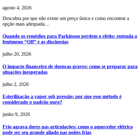
agosto 4, 2026
Descubra por que não existe um preço único e como encontrar a
opção mais adequada…
Quando os remédios para Parkinson perdem o efeito: entenda o
fenômeno “Off” e as discinesias
julho 20, 2026
O impacto financeiro de doenças graves: como se preparar para
situações inesperadas
julho 2, 2026
Esterilização a vapor sob pressão: por que esse método é
considerado o padrão ouro?
junho 9, 2026
Frio agrava dores nas articulações: como o aquecedor elétrico
pode ser seu grande aliado nas noites frias