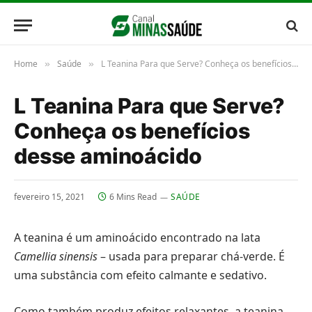
Home
Saúde
L Teanina Para que Serve? Conheça os benefícios desse aminoácido
»
»
L Teanina Para que Serve?
Conheça os benefícios
desse aminoácido
fevereiro 15, 2021
6 Mins Read
SAÚDE
A teanina é um aminoácido encontrado na lata
Camellia sinensis
– usada para preparar chá-verde. É
uma substância com efeito calmante e sedativo.
Como também produz efeitos relaxantes, a teanina