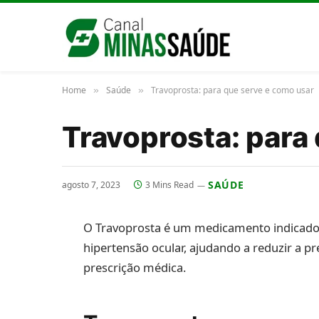
Home
Saúde
Travoprosta: para que serve e como usar
»
»
Travoprosta: para
SAÚDE
agosto 7, 2023
3 Mins Read
O Travoprosta é um medicamento indicado
hipertensão ocular, ajudando a reduzir a pr
prescrição médica.