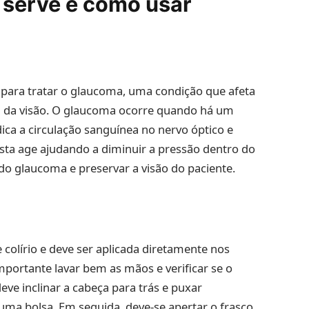
 serve e como usar
para tratar o glaucoma, uma condição que afeta
al da visão. O glaucoma ocorre quando há um
ica a circulação sanguínea no nervo óptico e
rosta age ajudando a diminuir a pressão dentro do
 do glaucoma e preservar a visão do paciente.
 colírio e deve ser aplicada diretamente nos
mportante lavar bem as mãos e verificar se o
deve inclinar a cabeça para trás e puxar
uma bolsa. Em seguida, deve-se apertar o frasco