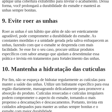
aplique uma cobertura extrabrilho para nivelar o acabamento. Dessa
forma, você prolongará a durabilidade do esmalte e manterá as
unhas sempre bonitas.
9. Evite roer as unhas
Roer as unhas é um hábito que além de não ser esteticamente
agradável, pode comprometer a durabilidade do esmalte. As
constantes mordidas e a umidade gerada pela saliva enfraquecem as
unhas, fazendo com que o esmalte se desprenda com mais
facilidade. Se esse for o seu caso, procure utilizar produtos
específicos com sabor amargo que ajudam a desestimular essa
prática e invista em tratamentos para fortalecimento das unhas.
10. Mantenha a hidratação das cutículas
Por fim, não se esqueça de hidratar regularmente as cutículas para
manter a saúde das unhas. Utilize um hidratante específico para essa
região diariamente, massageando delicadamente para promover a
absorção do produto. Cutículas ressecadas e cutículas irregulares
podem comprometer o aspecto do esmalte, tornando-o mais
propenso a descamações e descascamentos. Portanto, invista em
cuidados adequados para manter as unhas sempre bonitas e o
esmalte com maior durabilidade.