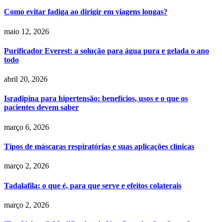
Como evitar fadiga ao dirigir em viagens longas?
maio 12, 2026
Purificador Everest: a solução para água pura e gelada o ano
todo
abril 20, 2026
Isradipina para hipertensão: benefícios, usos e o que os
pacientes devem saber
março 6, 2026
Tipos de máscaras respiratórias e suas aplicações clínicas
março 2, 2026
Tadalafila: o que é, para que serve e efeitos colaterais
março 2, 2026