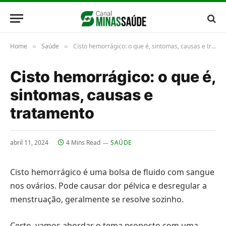
Home
Saúde
Cisto hemorrágico: o que é, sintomas, causas e tratamento
»
»
Cisto hemorrágico: o que é,
sintomas, causas e
tratamento
abril 11, 2024
4 Mins Read
SAÚDE
Cisto hemorrágico é uma bolsa de fluido com sangue
nos ovários. Pode causar dor pélvica e desregular a
menstruação, geralmente se resolve sozinho.
Certo, vamos abordar o tema proposto com uma