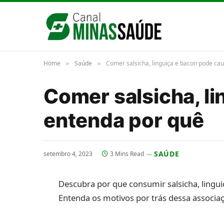
Home
Saúde
Comer salsicha, linguiça e bacon pode cau
»
»
Comer salsicha, li
entenda por quê
SAÚDE
setembro 4, 2023
3 Mins Read
Descubra por que consumir salsicha, lingui
Entenda os motivos por trás dessa associa