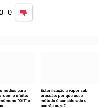
0
-
0
remédios para
Esterilização a vapor sob
erdem o efeito:
pressão: por que esse
enômeno “Off” e
método é considerado o
as
padrão ouro?