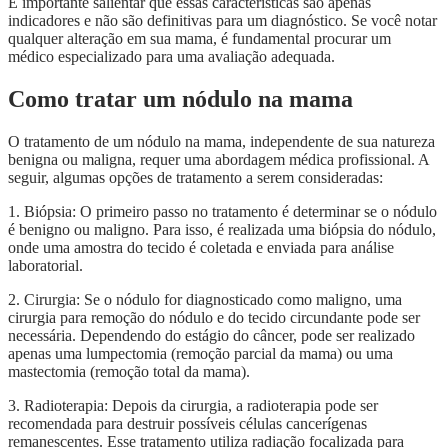
É importante salientar que essas características são apenas
indicadores e não são definitivas para um diagnóstico. Se você notar
qualquer alteração em sua mama, é fundamental procurar um
médico especializado para uma avaliação adequada.
Como tratar um nódulo na mama
O tratamento de um nódulo na mama, independente de sua natureza
benigna ou maligna, requer uma abordagem médica profissional. A
seguir, algumas opções de tratamento a serem consideradas:
1. Biópsia: O primeiro passo no tratamento é determinar se o nódulo
é benigno ou maligno. Para isso, é realizada uma biópsia do nódulo,
onde uma amostra do tecido é coletada e enviada para análise
laboratorial.
2. Cirurgia: Se o nódulo for diagnosticado como maligno, uma
cirurgia para remoção do nódulo e do tecido circundante pode ser
necessária. Dependendo do estágio do câncer, pode ser realizado
apenas uma lumpectomia (remoção parcial da mama) ou uma
mastectomia (remoção total da mama).
3. Radioterapia: Depois da cirurgia, a radioterapia pode ser
recomendada para destruir possíveis células cancerígenas
remanescentes. Esse tratamento utiliza radiação focalizada para