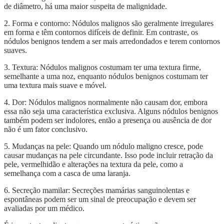
de diâmetro, há uma maior suspeita de malignidade.
2. Forma e contorno: Nódulos malignos são geralmente irregulares
em forma e têm contornos difíceis de definir. Em contraste, os
nódulos benignos tendem a ser mais arredondados e terem contornos
suaves.
3. Textura: Nódulos malignos costumam ter uma textura firme,
semelhante a uma noz, enquanto nódulos benignos costumam ter
uma textura mais suave e móvel.
4. Dor: Nódulos malignos normalmente não causam dor, embora
essa não seja uma característica exclusiva. Alguns nódulos benignos
também podem ser indolores, então a presença ou ausência de dor
não é um fator conclusivo.
5. Mudanças na pele: Quando um nódulo maligno cresce, pode
causar mudanças na pele circundante. Isso pode incluir retração da
pele, vermelhidão e alterações na textura da pele, como a
semelhança com a casca de uma laranja.
6. Secreção mamilar: Secreções mamárias sanguinolentas e
espontâneas podem ser um sinal de preocupação e devem ser
avaliadas por um médico.