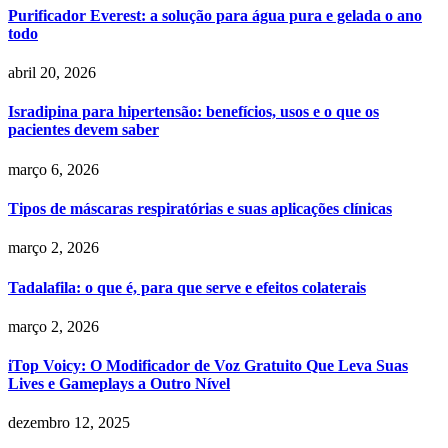
Purificador Everest: a solução para água pura e gelada o ano
todo
abril 20, 2026
Isradipina para hipertensão: benefícios, usos e o que os
pacientes devem saber
março 6, 2026
Tipos de máscaras respiratórias e suas aplicações clínicas
março 2, 2026
Tadalafila: o que é, para que serve e efeitos colaterais
março 2, 2026
iTop Voicy: O Modificador de Voz Gratuito Que Leva Suas
Lives e Gameplays a Outro Nível
dezembro 12, 2025