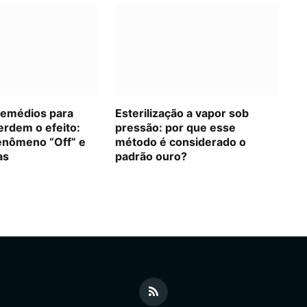
remédios para
Esterilização a vapor sob
erdem o efeito:
pressão: por que esse
enômeno “Off” e
método é considerado o
as
padrão ouro?
RSS