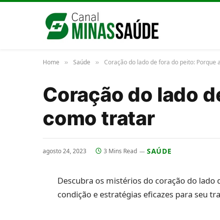
Home
Saúde
Coração do lado de fora do peito: Porque 
»
»
Coração do lado de
como tratar
SAÚDE
agosto 24, 2023
3 Mins Read
Descubra os mistérios do coração do lado d
condição e estratégias eficazes para seu t