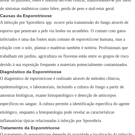
afetar os pulmões, ossos e sistema nervoso central, manifestando-se por meio
de sintomas sistêmicos como febre, perda de peso e mal-estar geral.
Causas da Esporotricose
A infecção por Sporothrix spp. ocorre pela transmissão do fungo através de
esporos que penetram a pele via lesões ou arranhões. O contato com gatos
infectados é uma das fontes mais comuns de esporotricose humana, mas a
relação com o solo, plantas e madeiras também é notória. Profissionais que
trabalham em jardins, agricultura ou florestas estão entre os grupos de risco
devido à sua exposição frequente a materiais potencialmente contaminados.
Diagnóstico da Esporotricose
O diagnóstico de esporotricose é realizado através de métodos clínicos,
epidemiológicos, e laboratoriais, incluindo a cultura do fungo a partir de
amostras biológicas, exame histopatológico e detecção de anticorpos
específicos no sangue. A cultura permite a identificação especifica do agente
etiológico, enquanto a histopatologia pode revelar as características
inflamatórias típicas relacionadas à infecção por Sporothrix.
Tratamento da Esporotricose
O tratamento da esporotricose depende da gravidade e localização da infecção,