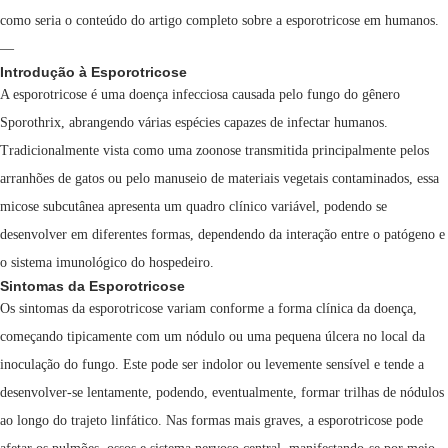
como seria o conteúdo do artigo completo sobre a esporotricose em humanos.
—
Introdução à Esporotricose
A esporotricose é uma doença infecciosa causada pelo fungo do gênero
Sporothrix, abrangendo várias espécies capazes de infectar humanos.
Tradicionalmente vista como uma zoonose transmitida principalmente pelos
arranhões de gatos ou pelo manuseio de materiais vegetais contaminados, essa
micose subcutânea apresenta um quadro clínico variável, podendo se
desenvolver em diferentes formas, dependendo da interação entre o patógeno e
o sistema imunológico do hospedeiro.
Sintomas da Esporotricose
Os sintomas da esporotricose variam conforme a forma clínica da doença,
começando tipicamente com um nódulo ou uma pequena úlcera no local da
inoculação do fungo. Este pode ser indolor ou levemente sensível e tende a
desenvolver-se lentamente, podendo, eventualmente, formar trilhas de nódulos
ao longo do trajeto linfático. Nas formas mais graves, a esporotricose pode